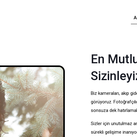
A
En Mutlu
Sizinleyi
Biz kameraları, akıp g
görüyoruz. Fotoğrafçılığ
sonsuza dek hatırlamala
Sizler için unutulmaz 
sürekli gelişime inanıyo