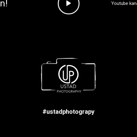
n!
Youtube kanal
#ustadphotograpy